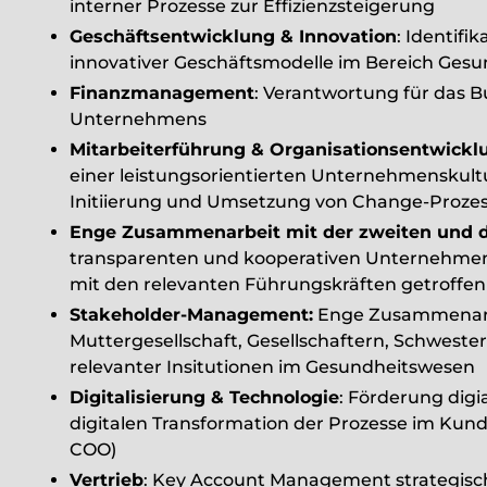
interner Prozesse zur Effizienzsteigerung
Geschäftsentwicklung & Innovation
: Identifi
innovativer Geschäftsmodelle im Bereich Ge
Finanzmanagement
: Verantwortung für das B
Unternehmens
Mitarbeiterführung & Organisationsentwickl
einer leistungsorientierten Unternehmenskult
Initiierung und Umsetzung von Change-Proze
Enge Zusammenarbeit mit der zweiten und 
transparenten und kooperativen Unternehmen
mit den relevanten Führungskräften getroffe
Stakeholder-Management:
Enge Zusammenarb
Muttergesellschaft, Gesellschaftern, Schweste
relevanter Insitutionen im Gesundheitswesen
Digitalisierung & Technologie
: Förderung digi
digitalen Transformation der Prozesse im Ku
COO)
Vertrieb
: Key Account Management strategis