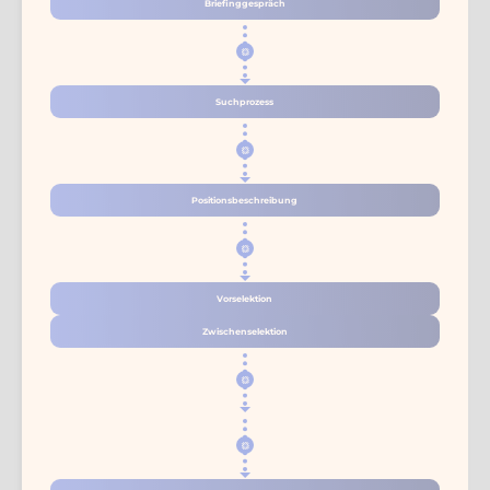
Briefinggespräch
Suchprozess
Positionsbeschreibung
Vorselektion
Zwischenselektion